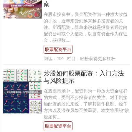
南
在股市投资中，资金配资作为一种放大收益
的手段，近年来受到越来越多投资者的关
注。所谓配资，简单来说就是投资者通过向
配资公司或个人借款，以自有资金作为保证
金，获得数....
股票配资平台
阅读：
191
栏目：
轻松获得更多杠杆
炒股如何股票配资：入门方法
与风险提示
在股票市场中，配资作为一种放大资金杠杆
的方式，受到不少投资者的关注。对于刚接
触配资的股民来说，了解其运作机制、操作
方法以及潜在风险至关重要。本文将围绕“炒
股如何....
股票配资平台