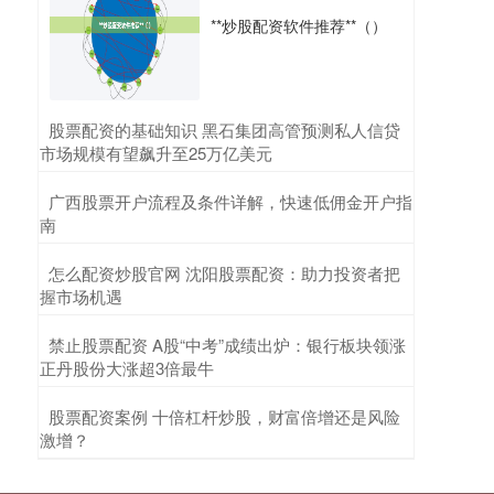
上虞股票配资平台为投资者提供专业的配资服务，
**炒股配资软件推荐**（）
助力他们放大资金杠杆股票配资行业，提升投资收
益。平台拥有雄厚的资金实力和完善
炒股资金配资：杠杆与风险指南
轻松获得更多杠杆
2026-06-13
​股票配资的基础知识 黑石集团高管预测私人信贷
市场规模有望飙升至25万亿美元
在股市投资中，资金配资作为一种放大收益的手
段，近年来受到越来越多投资者的关注。所谓配
​广西股票开户流程及条件详解，快速低佣金开户指
资，简单来说就是投资者通过向配资公司
南
在线股票配资公司哪 清远股票配资平台：助您轻
松撬动资本杠杆
​怎么配资炒股官网 沈阳股票配资：助力投资者把
握市场机遇
股票配资平台
2025-12-02
在当今竞争激烈的金融市场中，股票配资已成为投
​禁止股票配资 A股“中考”成绩出炉：银行板块领涨
资者撬动资本杠杆，放大收益的有效工具。清远股
正丹股份大涨超3倍最牛
票配资平台应运而生，为投资者提供
​股票配资案例 十倍杠杆炒股，财富倍增还是风险
激增？