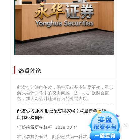
炒股杠杆：风险与收益的双刃剑
轻松获得更多杠杆
2026-07-18
在股票投资领域，杠杆交易一直是一个备受关注的
话题。它既能让投资者以小博大，快速放大收益，
也可能在短时间内造成巨大亏损。正
股票配资平台哪个好 会计法完成修改：加强财会
监管，重拳整治财务造假
股票配资平台
热点讨论
2025-12-02
此次会计法的修改，保持现行基本制度不变，重点
解决会计工作中的突出问题，进一步加强财会监
督，加大对会计违法行为的处罚力度。
配资炒股炒股 股票配资哪家强？权威榜单揭晓，
助你轻松掘金
轻松获得更多杠杆
2026-03-11
在股票投资领域，配资已成为一种常见手段，它能
放大收益，但同时也伴随风险。选择一家可靠的配
资公司至关重要。 * **放大收