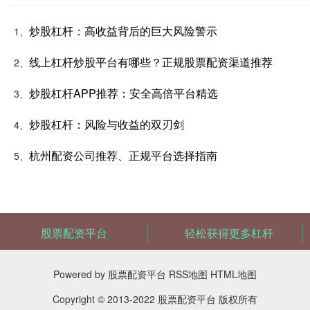
炒股杠杆：高收益背后的巨大风险警示
1、
线上杠杆炒股平台有哪些？正规股票配资渠道推荐
2、
炒股杠杆APP推荐：安全高倍平台精选
3、
炒股杠杆：风险与收益的双刃剑
4、
杭州配资公司推荐、正规平台选择指南
5、
股票配资平台
轻松获得更多杠杆
Powered by
股票配资平台
RSS地图
HTML地图
Copyright
© 2013-2022
股票配资平台
版权所有