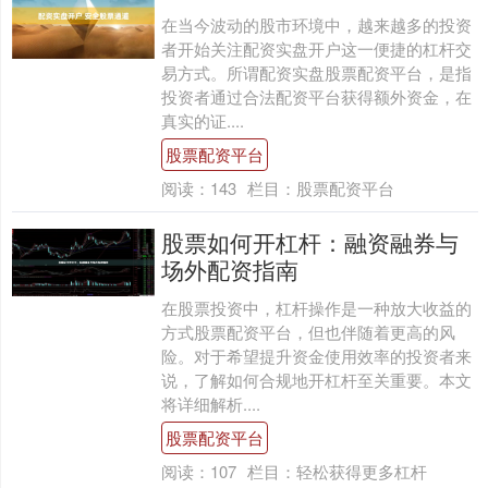
在当今波动的股市环境中，越来越多的投资
者开始关注配资实盘开户这一便捷的杠杆交
易方式。所谓配资实盘股票配资平台，是指
投资者通过合法配资平台获得额外资金，在
真实的证....
股票配资平台
阅读：
143
栏目：
股票配资平台
股票如何开杠杆：融资融券与
场外配资指南
在股票投资中，杠杆操作是一种放大收益的
方式股票配资平台，但也伴随着更高的风
险。对于希望提升资金使用效率的投资者来
说，了解如何合规地开杠杆至关重要。本文
将详细解析....
股票配资平台
阅读：
107
栏目：
轻松获得更多杠杆