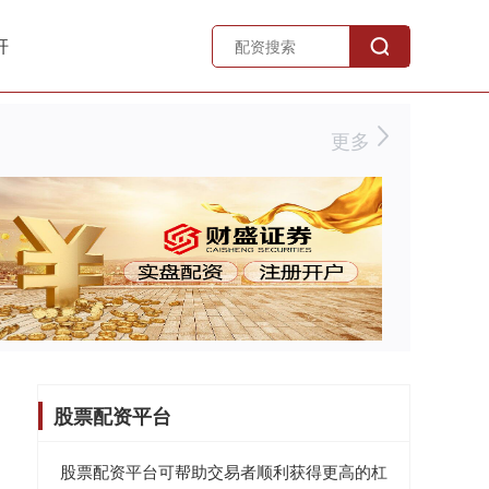
杆
更多
股票配资平台
股票配资平台可帮助交易者顺利获得更高的杠