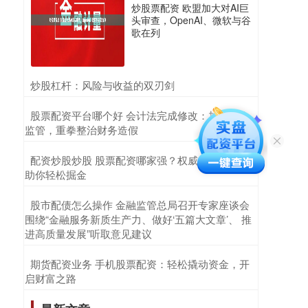
炒股票配资 欧盟加大对AI巨
头审查，OpenAI、微软与谷
歌在列
​炒股杠杆：风险与收益的双刃剑
​股票配资平台哪个好 会计法完成修改：加强财会
监管，重拳整治财务造假
​配资炒股炒股 股票配资哪家强？权威榜单揭晓，
助你轻松掘金
​股市配债怎么操作 金融监管总局召开专家座谈会
围绕“金融服务新质生产力、做好‘五篇大文章’、 推
进高质量发展”听取意见建议
​期货配资业务 手机股票配资：轻松撬动资金，开
启财富之路