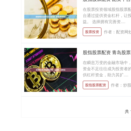
在股票投资领域股指股票
台通过提供资金杠杆，让
益。 选择拥有完善资....
作者：配资网
股票投资
股指股票配资 青岛股
在瞬息万变的金融市场中
资金不足往往成为投资者
供杠杆资金，助力其扩....
作者：炒
股指股票配资
共 