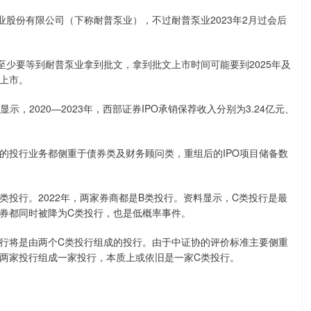
股份有限公司（下称耐普泵业），不过耐普泵业2023年2月过会后
少要等到耐普泵业拿到批文，拿到批文上市时间可能要到2025年及
上市。
，2020—2023年，西部证券IPO承销保荐收入分别为3.24亿元、
投行业务都侧重于债券类及财务顾问类，重组后的IPO项目储备数
投行。2022年，两家券商都是B类投行。资料显示，C类投行是最
证券都同时被降为C类投行，也是低概率事件。
将是由两个C类投行组成的投行。由于中证协的评价标准主要侧重
两家投行组成一家投行，本质上或依旧是一家C类投行。