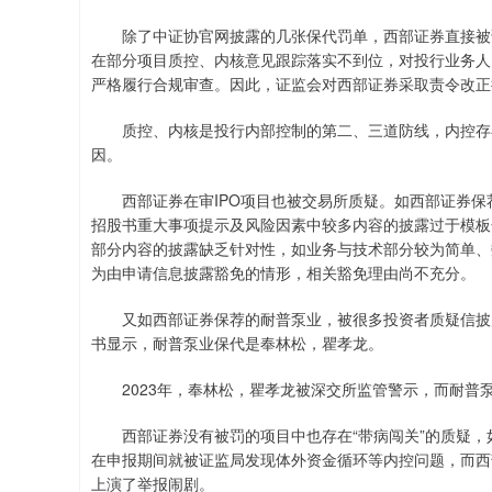
除了中证协官网披露的几张保代罚单，西部证券直接被证监
在部分项目质控、内核意见跟踪落实不到位，对投行业务人
严格履行合规审查。因此，证监会对西部证券采取责令改正
质控、内核是投行内部控制的第二、三道防线，内控存在
因。
西部证券在审IPO项目也被交易所质疑。如西部证券保荐
招股书重大事项提示及风险因素中较多内容的披露过于模板化
部分内容的披露缺乏针对性，如业务与技术部分较为简单、
为由申请信息披露豁免的情形，相关豁免理由尚不充分。
又如西部证券保荐的耐普泵业，被很多投资者质疑信披质
书显示，耐普泵业保代是奉林松，瞿孝龙。
2023年，奉林松，瞿孝龙被深交所监管警示，而耐普泵
西部证券没有被罚的项目中也存在“带病闯关”的质疑，如
在申报期间就被证监局发现体外资金循环等内控问题，而西
上演了举报闹剧。