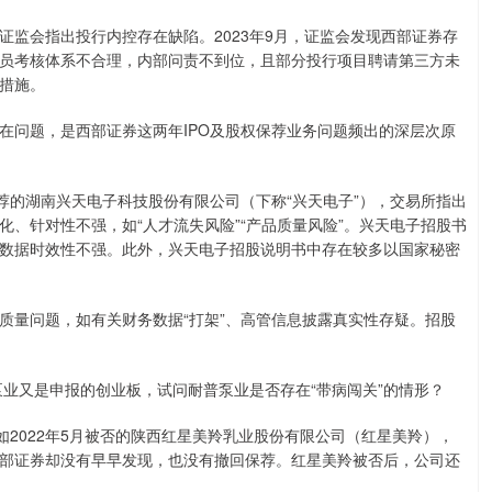
会指出投行内控存在缺陷。2023年9月，证监会发现西部证券存
员考核体系不合理，内部问责不到位，且部分投行项目聘请第三方未
措施。
问题，是西部证券这两年IPO及股权保荐业务问题频出的深层次原
的湖南兴天电子科技股份有限公司（下称“兴天电子”），交易所指出
、针对性不强，如“人才流失风险”“产品质量风险”。兴天电子招股书
数据时效性不强。此外，兴天电子招股说明书中存在较多以国家秘密
量问题，如有关财务数据“打架”、高管信息披露真实性存疑。招股
业又是申报的创业板，试问耐普泵业是否存在“带病闯关”的情形？
2022年5月被否的陕西红星美羚乳业股份有限公司（红星美羚），
部证券却没有早早发现，也没有撤回保荐。红星美羚被否后，公司还