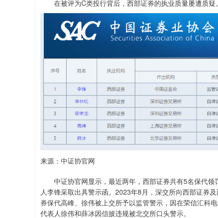
在被评为C类投行背后，西部证券的执业质量屡遭质疑
来源：中证协官网
中证协官网显示，最近两年，西部证券共有5名保代领罚单
人李锋采取出具警示函。2023年8月，深交所向西部证券及
券保代高峰、徐伟被上交所予以监管警示，因在荣信汇科电气
代表人徐伟和薛冰因信披违规被北交所口头警示。