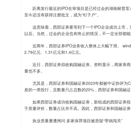
距离发行最近的IPO在审项目是已经过会的湖南耐普泵业
至今还没有获得注册批文，成为“钉子户”。
这意味着，西部证券要等到下一个IPO企业成功上市，至
以后。当然，过会的企业也有终止的情况，不一定全部都能
近两年，西部证券IPO业务收入整体上大幅下滑。 wind显示
2.79亿元、1.31亿元和1.4亿元。
近日，西部证券拟收购国融证券。资料显示，两家券商的
量也不多。
尤其是，西部证券和国融证券2023年都被中证协评为C类
差的一类投行，且数量只占总数的20%，西部证券和国融
如果西部证券成功收购国融证券，新组成的西部证券投行
于质量评价，数量占比并不高。因此，西部证券和国融证券
执业质量屡遭拷问 多家保荐项目被质疑“带病闯关”